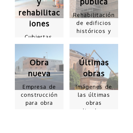
y
pública
rehabilitac
Rehabilitación
iones
de edificios
históricos y
Cubiertas,
o...
fachadas,
edificios o
viviendas...
Obra
Últimas
nueva
obras
Empresa de
Imágenes de
construcción
las últimas
para obra
obras
nueva en...
realizadas p...