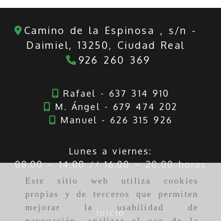
Camino de la Espinosa , s/n -
Daimiel,
13250,
Ciudad Real
926 260 369
Rafael - 637 314 910
M. Ángel - 679 474 202
Manuel - 626 315 926
Lunes a viernes:
08.00 – 14.00 // 16.00 – 20.00 horas
Este sitio web utiliza cookies
propias y de terceros que permiten
mejorar la usabilidad de
Inicio
navegación, analizar el uso de la